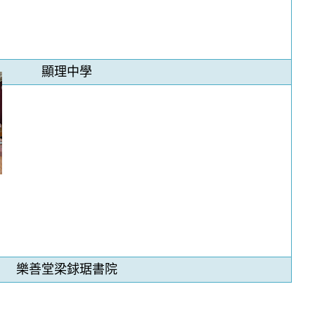
顯理中學
樂善堂梁銶琚書院