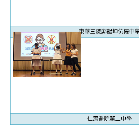
東華三院鄺鍚坤伉儷中
仁濟醫院第二中學