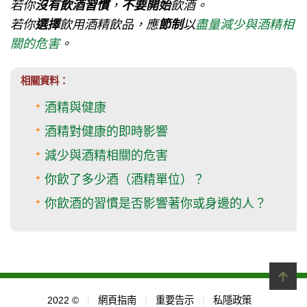
若你
沒有飲酒習慣
，
不要開始
飲酒。
若你
選擇
飲用酒精飲品，應
節制
以
盡量減少與酒精相
關的危害
。
相關資料：
酒精與健康
酒精對健康的即時影響
減少與酒精相關的危害
你飲了多少酒（酒精單位）？
你飲酒的習慣是否影響著你或身邊的人？
2022 ©
|
網頁指南
|
重要告示
|
私隱政策