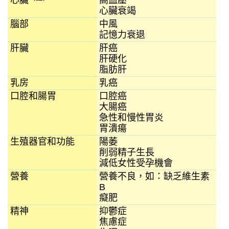
心臟
高血壓
心臟衰竭
腦部
中風
記憶力衰退
肝臟
肝癌
肝硬化
脂肪肝
乳房
乳癌
口腔和腸胃
口腔癌
大腸癌
急性和慢性胃炎
胃潰瘍
生殖器官和功能
陽萎
削弱精子生長
減低女性受孕機會
營養
營養不良，如：缺乏維生素
B
癡肥
精神
抑鬱症
焦慮症