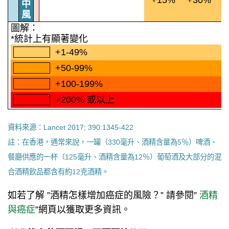
+15%
+30%*
中
風
圖解：
*統計上有顯著變化
+1-49%
+50-99%
+100-199%
+200% 或以上
資料來源：Lancet 2017; 390:1345-422
註：在香港，通常來說，一罐（330毫升、酒精含量為5％）啤酒、
餐廳供應的一杯（125毫升、酒精含量為12％）葡萄酒及大部分的混
合酒精飲品都含有約12克酒精。
如若了解 ”酒精怎樣增加癌症的風險？” 請參閱”
酒精
與癌症
”網頁以獲取更多資訊。