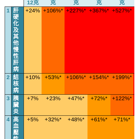
12克
克
克
克
克
1
肝
+24%
+106%*
+227%*
+367%*
+527%*
+
硬
化
及
其
他
慢
性
肝
病
2
結
+10%
+53%*
+106%*
+154%*
+199%*
+
核
病
3
胰
+7%
+23%
+47%*
+72%*
+122%*
+
臟
炎
4
高
+5%
+32%*
+48%*
+61%*
+71%*
血
壓