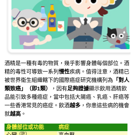
酒精是一種有毒的物質，幾乎影響身體每個部位。酒
精的毒性可導致一系列
慢性
疾病。值得注意，酒精已
被世界衞生組織轄下的國際癌症研究機構列為
「對人
類致癌」（即1類）
，因有
足夠證據
顯示飲用酒精飲
品能引致多種癌症，當中包括大腸癌、乳癌、肝癌等
一些香港常見的癌症。飲酒
越多
，你患這些病的機會
就
越高
。
身體部位或功能
病症
（註）