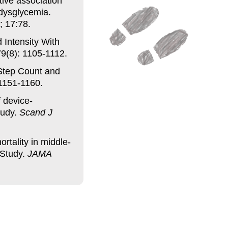
tive association
 dysglycemia.
 17:78.
 Intensity With
9(8): 1105-1112.
 Step Count and
1151-1160.
 device-
tudy.
Scand J
rtality in middle-
 Study.
JAMA