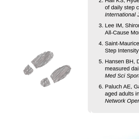
Hall KS, Hyde
of daily step 
International 
Lee IM, Shiro
All-Cause Mor
Saint-Maurice
Step Intensit
Hansen BH, Da
measured dail
Med Sci Spor
Paluch AE, Gab
aged adults i
Network Ope