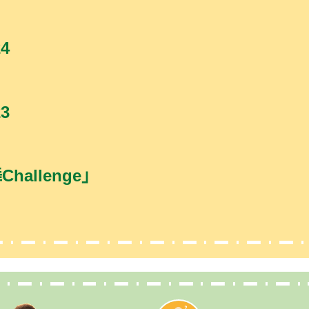
4
3
allenge」