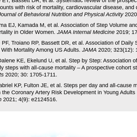
 ET, Bassett DR, et al. Systematic review of the prospec
counts with risk of mortality, cardiovascular disease, and
Journal of Behavioral Nutrition and Physical Activity
2020;
ma EJ, Kamada M, et al. Association of Step Volume and
tality in Older Women.
JAMA Internal Medicine
2019; 17
 PF, Troiano RP, Bassett DR, et al. Association of Daily
y With Mortality Among US Adults.
JAMA
2020; 323(12): 
lene KE, Ekelund U, et al. Step by Step: Association of
y steps with all-cause mortality – A prospective cohort s
ts
2020; 30: 1705-1711.
riel KP, Fulton JE, et al. Steps per day and all-cause mo
n the Coronary Artery Risk Development in Young Adults
n
2021; 4(9): e2124516.