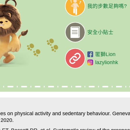
我的步數足夠嗎?
安全小貼士
匿獅Lion
lazylionhk
s on physical activity and sedentary behaviour. Geneva
 2020.